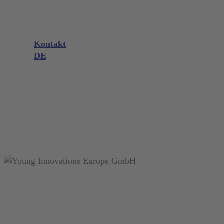
Produktberatung
Messen & Events
Downloads
Wissen
Kontakt
DE
DE
EN
FR
NL
search