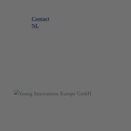
Beurzen en evenementen
Downloads
Kennis
Contact
NL
DE
EN
FR
NL
search