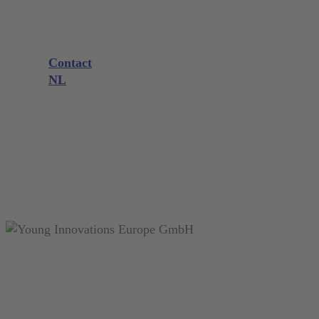
Productadvies
Beurzen en evenementen
Downloads
Kennis
Contact
NL
DE
EN
FR
NL
search